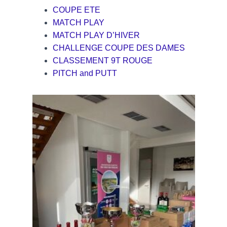
COUPE ETE
MATCH PLAY
MATCH PLAY D’HIVER
CHALLENGE COUPE DES DAMES
CLASSEMENT 9T ROUGE
PITCH and PUTT