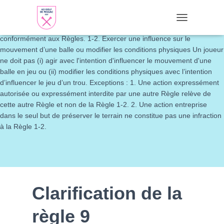
Règle 1 (Le Jeu) et Décisions 1-1. Règle générale Le Jeu de Golf
consiste à jouer une balle avec un club depuis l'aire de départ jusque
TOGGLE NAVI
dans le trou en la frappant d'un coup ou de coups successifs
conformément aux Règles. 1-2. Exercer une influence sur le
mouvement d’une balle ou modifier les conditions physiques Un joueur
ne doit pas (i) agir avec l'intention d'influencer le mouvement d'une
balle en jeu ou (ii) modifier les conditions physiques avec l’intention
d’influencer le jeu d’un trou. Exceptions : 1. Une action expressément
autorisée ou expressément interdite par une autre Règle relève de
cette autre Règle et non de la Règle 1-2. 2. Une action entreprise
dans le seul but de préserver le terrain ne constitue pas une infraction
à la Règle 1-2.
Clarification de la
règle 9