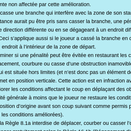
nte non affectée par cette amélioration.
 casse une branche qui interfère avec la zone de son st
stance aurait pu être pris sans casser la branche, une pén
e direction différente ou en se dégageant à un endroit di
. Ceci s’applique aussi si le joueur a cassé la branche e
 endroit à l’intérieur de la zone de départ.
miner si une pénalité peut être évitée en restaurant les 
cement, courbure ou casse d’une obstruction inamovibl
ui est située hors limites (et n’est donc pas un élément d
met en position verticale. Cette action est en infraction 
liorer les conditions affectant le coup en déplaçant des o
ité générale à moins que le joueur ne restaure les condi
position d’origine avant son coup suivant comme permis p
 les conditions améliorées).
la Règle 8.1a interdise de déplacer, courber ou casser l’