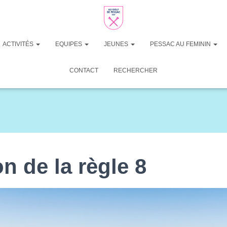
iste à jouer une balle avec un club depuis l'aire de départ jusque dan
modifier les conditions physiques Un joueur ne doit pas (i) agir avec l'
. Exceptions : 1. Une action expressément autorisée ou expressément int
rain ne constitue pas une infraction à la Règle 1-2.
ACTIVITÉS
EQUIPES
JEUNES
PESSAC AU FEMININ
CONTACT
RECHERCHER
on de la règle 8