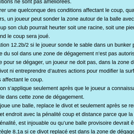
itions ne sont pas améliorées.
er une quelconque des conditions affectant le coup, qua
rs, un joueur peut sonder la zone autour de la balle avec
oup son club pourrait heurter soit une racine, soit une pie
nd le coup sera joué.
tion 12.2b/2 si le joueur sonde le sable dans un bunker p
ce du sol dans une zone de dégagement n’est pas autori
e pour se dégager, un joueur ne doit pas, dans la zone
ivot ni entreprendre d’autres actions pour modifier la su
 affectant le coup.
ion s’applique seulement après que le joueur a connaissa
lle dans cette zone de dégagement.
joue une balle, replace le divot et seulement après se re
t endroit avec la pénalité coup et distance parce que la b
alité, est injouable ou qu’une balle provisoire devrait êt
Règle 8.1a si ce divot replacé est dans la zone de déga