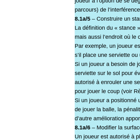
joueur a l’option de se d
parcours) de l’interférenc
8.1a/5
– Construire un stan
La définition du « stance 
mais aussi l’endroit où le
Par exemple, un joueur est
s’il place une serviette o
Si un joueur a besoin de j
serviette sur le sol pour év
autorisé à enrouler une ser
pour jouer le coup (voir R
Si un joueur a positionné 
de jouer la balle, la pénal
d’autre amélioration appor
8.1a/6
– Modifier la surfac
Un joueur est autorisé à p