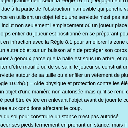
égager gratuitement selon la Règle 16.1b (Dégagement d
e due à la partie de l’obstruction inamovible qui penche v
ce en utilisant un objet tel qu’une serviette n’est pas au
» inclut non seulement l’emplacement où un joueur place 
 corps entier du joueur est positionné en se préparant po
 en infraction avec la Règle 8.1 pour améliorer la zone 
u un autre objet sur un buisson afin de protéger son corp
ouer à genoux parce que la balle est sous un arbre, et q
iter d’être mouillé ou de se salir, le joueur se construit u
viette autour de sa taille ou à enfiler un vêtement de pl
ègle 10.2b(5) – Aide physique et protection contre les él
un objet d’une manière non autorisée mais qu’il se rend 
ité peut être évitée en enlevant l’objet avant de jouer le c
tée aux conditions affectant le coup.
e du sol pour construire un stance n’est pas autorisé
lacer ses pieds fermement en prenant un stance, mais il e