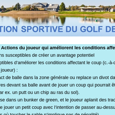
: Actions du joueur qui améliorent les conditions aff
s susceptibles de créer un avantage potentiel
ibles d’améliorer les conditions affectant le coup (c.-à-
joueur) :
ct de balle dans la zone générale ou replace un divot da
es devant sa balle avant de jouer un coup qui pourrait êt
par ex. un putt ou un chip au ras du sol).
ose dans un bunker de green, et le joueur aplanit des tra
de jouer un petit coup avec l’intention de passer au-dessu
s où toucher le sable n’implique pas de pénalité).