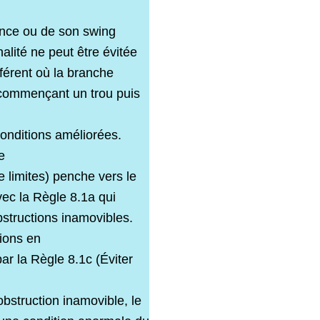
ance ou de son swing
alité ne peut être évitée
fférent où la branche
n commençant un trou puis
conditions améliorées.
e
e limites) penche vers le
avec la Règle 8.1a qui
bstructions inamovibles.
tions en
ar la Règle 8.1c (Éviter
obstruction inamovible, le