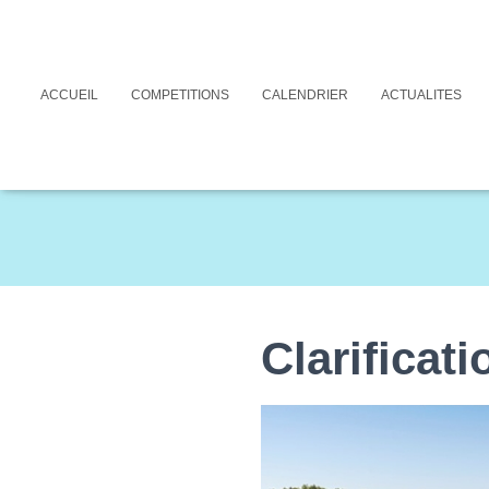
Règle 1 (Le Jeu) et Décisions 1-1. Règle générale Le Jeu de Golf cons
aux Règles. 1-2. Exercer une influence sur le mouvement d’une balle ou 
les conditions physiques avec l’intention d’influencer le jeu d’un trou
Règle 1-2. 2. Une action entreprise dans le seul but de préserver le ter
ACCUEIL
COMPETITIONS
CALENDRIER
ACTUALITES
Clarificati