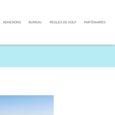
s le trou en la frappant d'un coup ou de coups successifs conformément
intention d'influencer le mouvement d'une balle en jeu ou (ii) modifier
erdite par une autre Règle relève de cette autre Règle et non de la
ADHESIONS
BUREAU
REGLES DE GOLF
PARTENAIRES