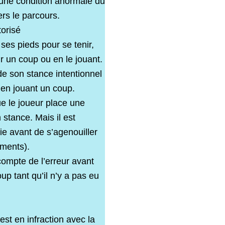
’une condition anormale du
ers le parcours.
torisé
ses pieds pour se tenir,
ur un coup ou en le jouant.
de son stance intentionnel
s en jouant un coup.
ue le joueur place une
n stance. Mais il est
uie avant de s’agenouiller
éments).
compte de l’erreur avant
oup tant qu’il n’y a pas eu
st en infraction avec la