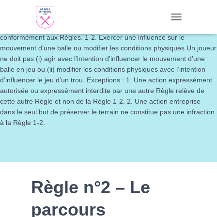
Règle 1 (Le Jeu) et Décisions 1-1. Règle générale Le Jeu de Golf
consiste à jouer une balle avec un club depuis l'aire de départ jusque
TOGGLE NAVI
dans le trou en la frappant d'un coup ou de coups successifs
conformément aux Règles. 1-2. Exercer une influence sur le
mouvement d’une balle ou modifier les conditions physiques Un joueur
ne doit pas (i) agir avec l'intention d'influencer le mouvement d'une
balle en jeu ou (ii) modifier les conditions physiques avec l’intention
d’influencer le jeu d’un trou. Exceptions : 1. Une action expressément
autorisée ou expressément interdite par une autre Règle relève de
cette autre Règle et non de la Règle 1-2. 2. Une action entreprise
dans le seul but de préserver le terrain ne constitue pas une infraction
à la Règle 1-2.
Règle n°2 – Le
parcours