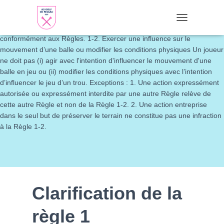
Règle 1 (Le Jeu) et Décisions 1-1. Règle générale Le Jeu de Golf
consiste à jouer une balle avec un club depuis l'aire de départ jusque
TOGGLE NAVI
dans le trou en la frappant d'un coup ou de coups successifs
conformément aux Règles. 1-2. Exercer une influence sur le
mouvement d’une balle ou modifier les conditions physiques Un joueur
ne doit pas (i) agir avec l'intention d'influencer le mouvement d'une
balle en jeu ou (ii) modifier les conditions physiques avec l’intention
d’influencer le jeu d’un trou. Exceptions : 1. Une action expressément
autorisée ou expressément interdite par une autre Règle relève de
cette autre Règle et non de la Règle 1-2. 2. Une action entreprise
dans le seul but de préserver le terrain ne constitue pas une infraction
à la Règle 1-2.
Clarification de la
règle 1